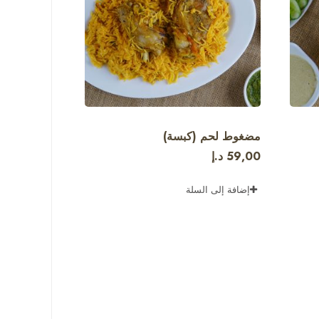
مضغوط لحم (كبسة)
59,00
د.إ
إضافة إلى السلة