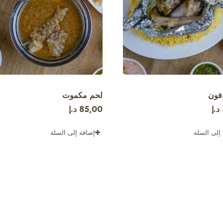
فون
لحم مكموت
د.إ
85,00
د.إ
إلى السلة
إضافة إلى السلة