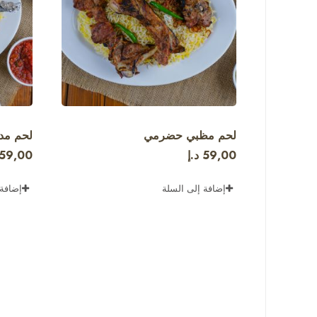
لحم مظبي حضرمي
لحم مد
59,00
د.إ
59,00
إضافة إلى السلة
إضافة 