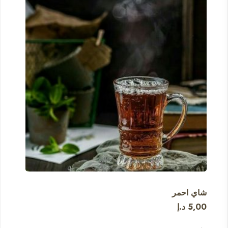
شاي احمر
5,00
د.إ